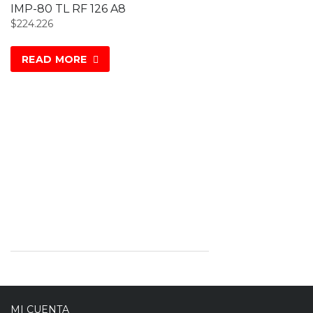
IMP-80 TL RF 126 A8
$
224.226
READ MORE
MI CUENTA