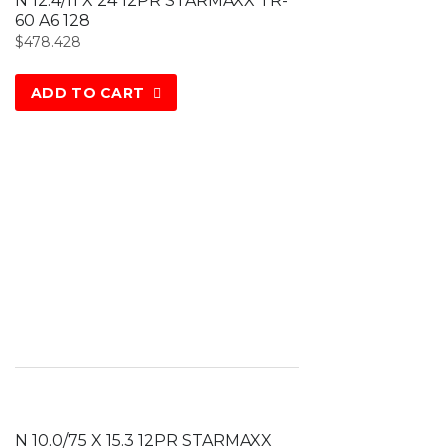
N 12.4/11 X 24 12PR STARMAXX TR-
60 A6 128
$
478.428
ADD TO CART
N 10.0/75 X 15.3 12PR STARMAXX