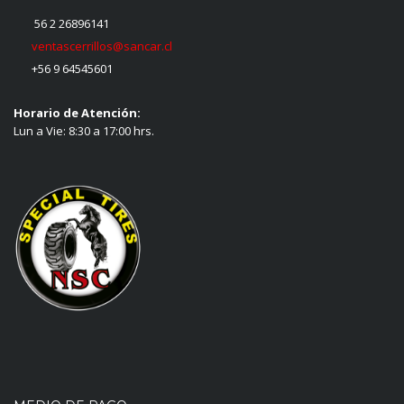
56 2 26896141
ventascerrillos@sancar.cl
+56 9 64545601
Horario de Atención:
Lun a Vie: 8:30 a 17:00 hrs.