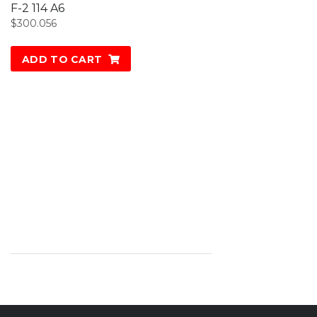
F-2 114 A6
$
300.056
ADD TO CART