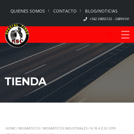
QUIENES SOMOS
CONTACTO
BLOG/NOTICIAS
+562 26892122 - 26896141
0
TIENDA
HOME
/
NEUMÁTICOS
/
NEUMÁTICOS INDUSTRIALES
/ N 18.4 X 26 12PR