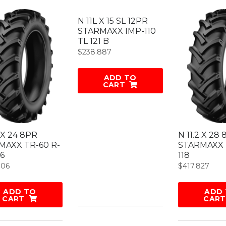
N 11L X 15 SL 12PR
STARMAXX IMP-110
TL 121 B
$
238.887
ADD TO
CART
2 X 24 8PR
N 11.2 X 28
MAXX TR-60 R-
STARMAXX 
16
118
706
$
417.827
ADD TO
ADD
CART
CART