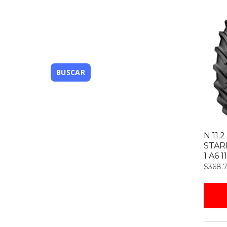
N 11.
STAR
1 A6 1
$
368.