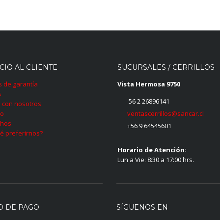
CIO AL CLIENTE
SUCURSALES / CERRILLOS
as de garantía
Vista Hermosa 9750
s
56 2 26896141
 con nosotros
ventascerrillos@sancar.cl
to
hos
+56 9 64545601
é preferirnos?
Horario de Atención:
Lun a Vie: 8:30 a 17:00 hrs.
O DE PAGO
SÍGUENOS EN