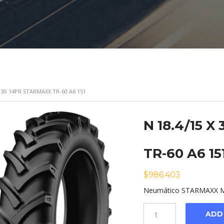
X 30 14PR STARMAXX TR-60 A6 151
N 18.4/15 
TR-60 A6 15
$
986.403
Neumático STARMAXX Mo
Cantidad
ADD