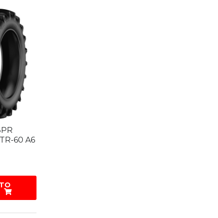
 8PR
TR-60 A6
 TO