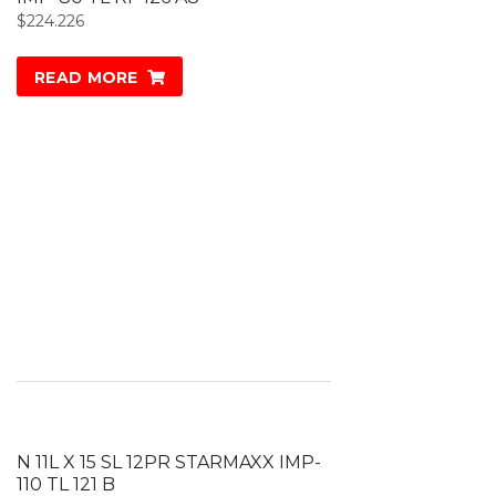
$
224.226
READ MORE
N 11L X 15 SL 12PR STARMAXX IMP-
110 TL 121 B