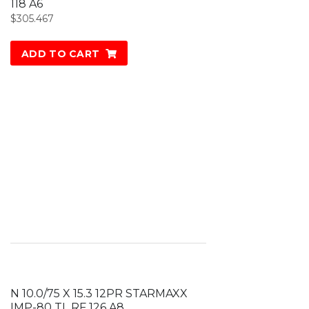
118 A6
$
305.467
ADD TO CART
N 10.0/75 X 15.3 12PR STARMAXX
IMP-80 TL RF 126 A8