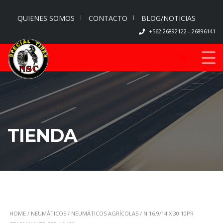
QUIENES SOMOS
CONTACTO
BLOG/NOTICIAS
+562 26892122 - 26896141
0
TIENDA
HOME
/
NEUMÁTICOS
/
NEUMÁTICOS AGRÍCOLAS
/ N 16.9/14 X 30 10PR