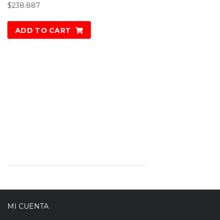
$
238.887
ADD TO CART
MI CUENTA