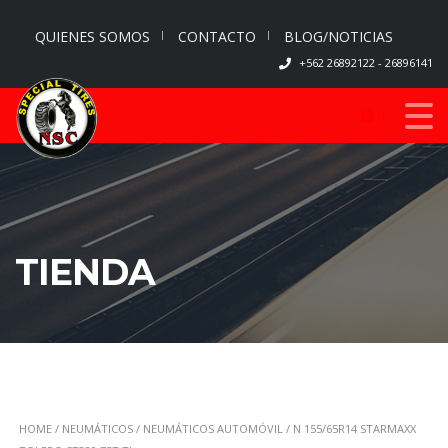
QUIENES SOMOS
CONTACTO
BLOG/NOTICIAS
+562 26892122 - 26896141
0
TIENDA
HOME
/
NEUMÁTICOS
/
NEUMÁTICOS AUTOMÓVIL
/ N 155/65R14 STARMAXX