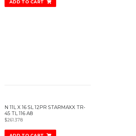
ADD TO CART
N 11L X 16 SL 12PR STARMAXX TR-
45 TL 116 A8
$
261.378
ADD TO CART