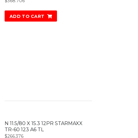
$
368.706
ADD TO CART
N 11.5/80 X 15.3 12PR STARMAXX
TR-60 123 A6 TL
$
266.376