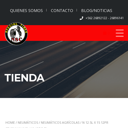
QUIENES SOMOS
CONTACTO
BLOG/NOTICIAS
+562 26892122 - 26896141
0
TIENDA
HOME
/
NEUMÁTICOS
/
NEUMÁTICOS AGRÍCOLAS
/ N 12.5L X 15 12PR