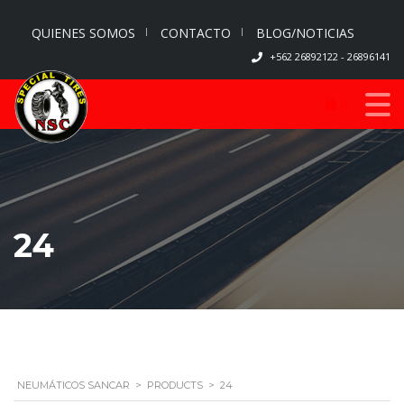
QUIENES SOMOS
CONTACTO
BLOG/NOTICIAS
+562 26892122 - 26896141
0
24
NEUMÁTICOS SANCAR
>
PRODUCTS
>
24