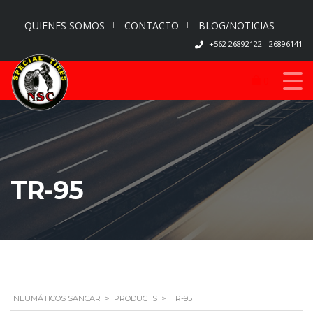
QUIENES SOMOS
CONTACTO
BLOG/NOTICIAS
+562 26892122 - 26896141
0
TR-95
NEUMÁTICOS SANCAR
>
PRODUCTS
>
TR-95