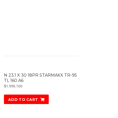
N 23.1 X 30 18PR STARMAXX TR-95
TL 160 A6
$
1.996.100
ADD TO CART