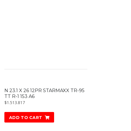
N 23.1 X 26 12PR STARMAXX TR-95
TT R-1 153 A6
$
1.513.817
ADD TO CART