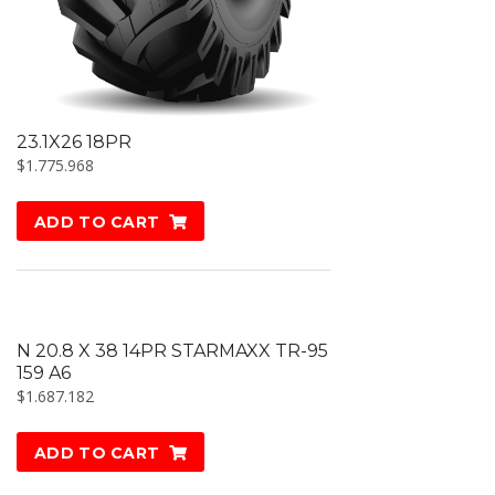
23.1X26 18PR
$
1.775.968
ADD TO CART
N 20.8 X 38 14PR STARMAXX TR-95
159 A6
$
1.687.182
ADD TO CART