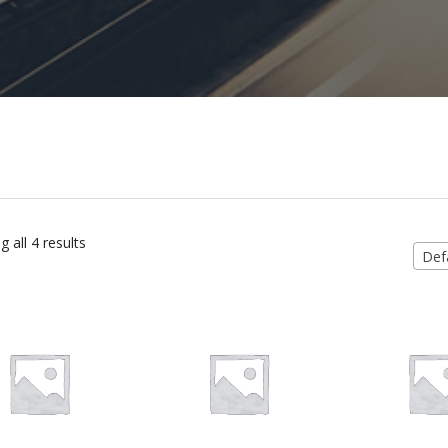
 all 4 results
Defa