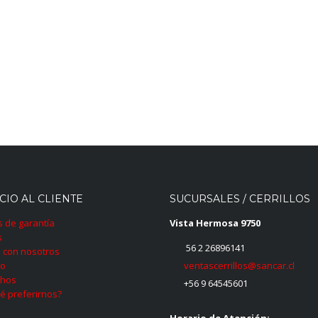
CIO AL CLIENTE
SUCURSALES / CERRILLOS
as de garantía
Vista Hermosa 9750
s
56 2 26896141
 con nosotros
ventascerrillos@sancar.cl
to
hos
+56 9 64545601
é preferirnos?