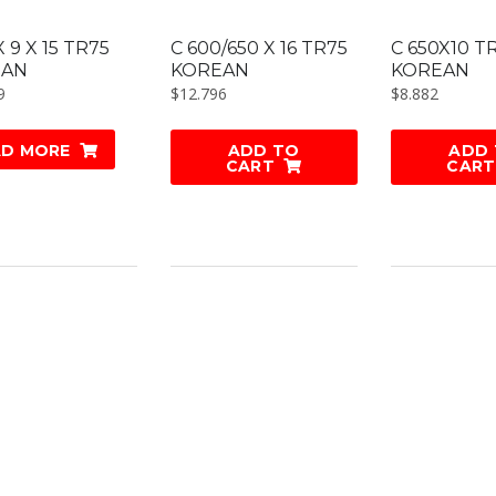
X 9 X 15 TR75
C 600/650 X 16 TR75
C 650X10 T
EAN
KOREAN
KOREAN
9
$
12.796
$
8.882
AD MORE
ADD TO
ADD
CART
CART