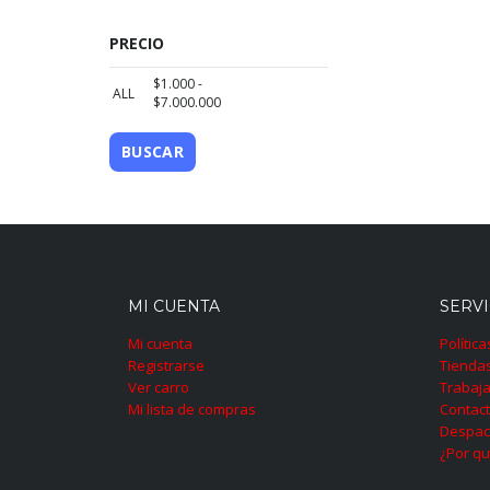
PRECIO
$
1.000
-
ALL
$
7.000.000
BUSCAR
MI CUENTA
SERVI
Mi cuenta
Polític
Registrarse
Tienda
Ver carro
Trabaja
Mi lista de compras
Contac
Despac
¿Por qu