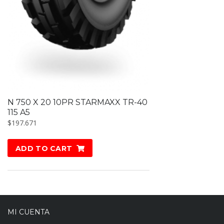
N 750 X 20 10PR STARMAXX TR-40
115 A5
$
197.671
ADD TO CART
MI CUENTA