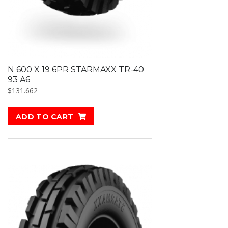
N 600 X 19 6PR STARMAXX TR-40
93 A6
$
131.662
ADD TO CART