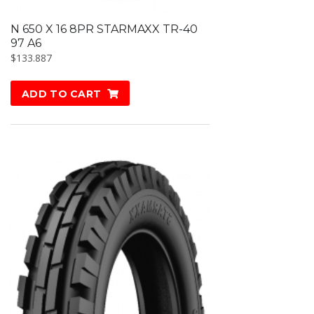
N 650 X 16 8PR STARMAXX TR-40
97 A6
$
133.887
ADD TO CART