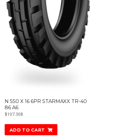
N 550 X 16 6PR STARMAXX TR-40
86 A6
$
107.308
ADD TO CART