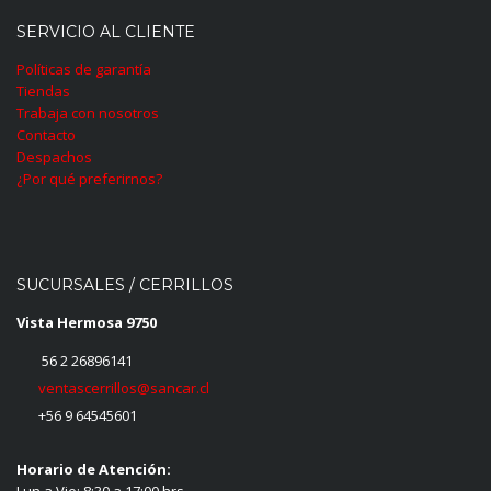
SERVICIO AL CLIENTE
Políticas de garantía
Tiendas
Trabaja con nosotros
Contacto
Despachos
¿Por qué preferirnos?
SUCURSALES / CERRILLOS
Vista Hermosa 9750
56 2 26896141
ventascerrillos@sancar.cl
+56 9 64545601
Horario de Atención:
Lun a Vie: 8:30 a 17:00 hrs.