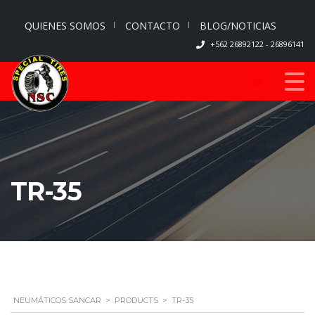
QUIENES SOMOS
CONTACTO
BLOG/NOTICIAS
+562 26892122 - 26896141
0
TR-35
NEUMÁTICOS SANCAR
>
PRODUCTS
>
TR-35