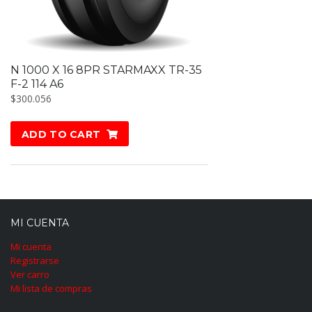
N 1000 X 16 8PR STARMAXX TR-35
F-2 114 A6
$
300.056
ADD TO CART
MI CUENTA
Mi cuenta
Registrarse
Ver carro
Mi lista de compras