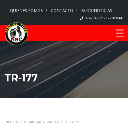
QUIENES SOMOS
CONTACTO
BLOG/NOTICIAS
+562 26892122 - 26896141
0
TR-177
NEUMÁTICOS SANCAR
>
PRODUCTS
>
TR-177