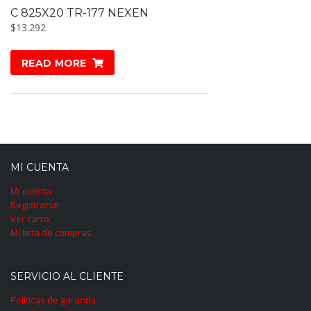
C 825X20 TR-177 NEXEN
$
13.292
READ MORE
MI CUENTA
Mi cuenta
Registrarse
Ver carro
Mi lista de compras
SERVICIO AL CLIENTE
Políticas de garantía