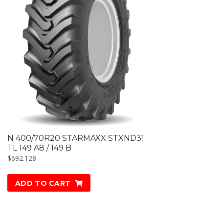
N 400/70R20 STARMAXX STXND31
TL 149 A8 / 149 B
$
692.128
ADD TO CART