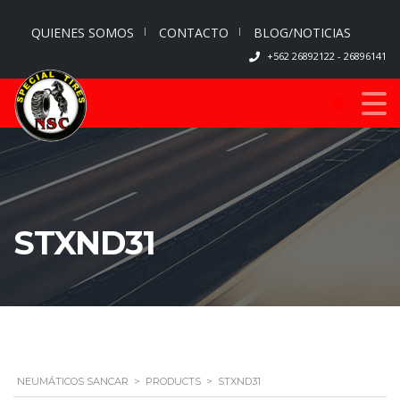
QUIENES SOMOS
CONTACTO
BLOG/NOTICIAS
+562 26892122 - 26896141
STXND31
NEUMÁTICOS SANCAR
>
PRODUCTS
>
STXND31