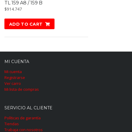
TL 159 A8 / 159 B
$
914.747
ADD TO CART
MI CUENTA
Mi cuenta
Registrarse
Ver carro
Mi lista de compras
SERVICIO AL CLIENTE
Políticas de garantía
Tiendas
Trabaja con nosotros