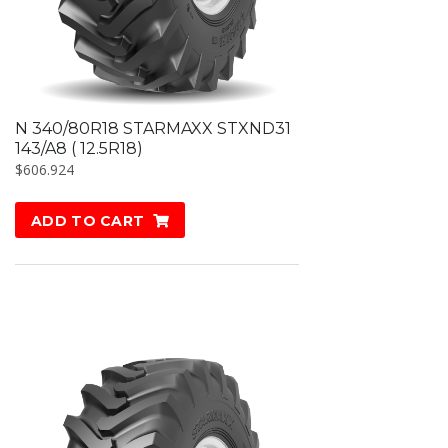
N 340/80R18 STARMAXX STXND31
143/A8 ( 12.5R18)
$
606.924
ADD TO CART