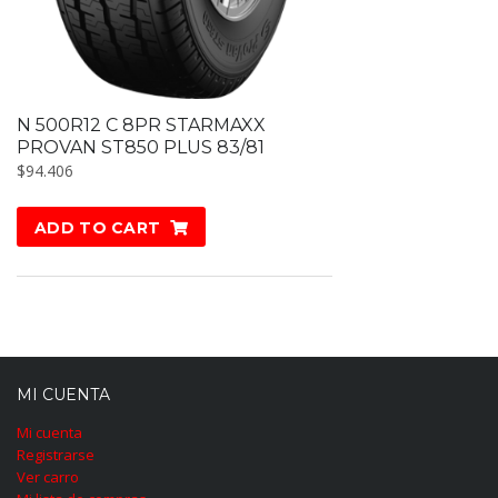
N 500R12 C 8PR STARMAXX
PROVAN ST850 PLUS 83/81
$
94.406
ADD TO CART
MI CUENTA
Mi cuenta
Registrarse
Ver carro