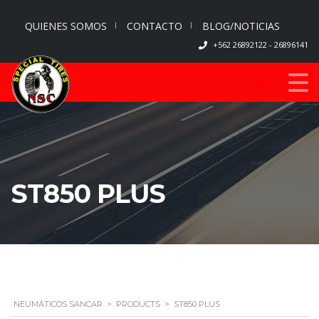
QUIENES SOMOS
CONTACTO
BLOG/NOTICIAS
+562 26892122 - 26896141
0
ST850 PLUS
NEUMÁTICOS SANCAR
>
PRODUCTS
>
ST850 PLUS