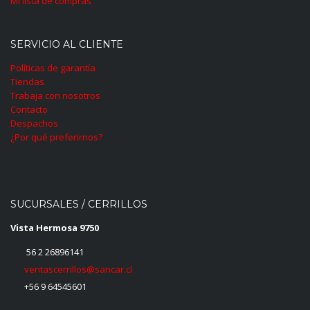
Mi lista de compras
SERVICIO AL CLIENTE
Políticas de garantía
Tiendas
Trabaja con nosotros
Contacto
Despachos
¿Por qué preferirnos?
SUCURSALES / CERRILLOS
Vista Hermosa 9750
56 2 26896141
ventascerrillos@sancar.cl
+56 9 64545601