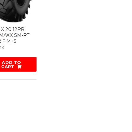
5 X 20 12PR
MAXX SM-PT
2 F M+S
48
ADD TO
CART