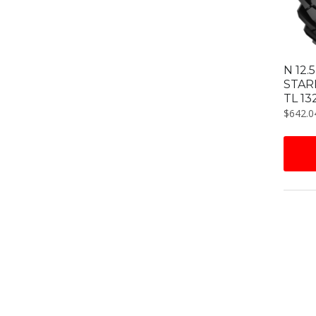
N 12.
STAR
TL 13
$
642.0