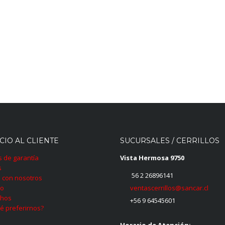
CIO AL CLIENTE
SUCURSALES / CERRILLOS
as de garantía
Vista Hermosa 9750
s
56 2 26896141
 con nosotros
ventascerrillos@sancar.cl
to
hos
+56 9 64545601
é preferirnos?