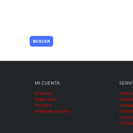
MI CUENTA
SERVI
Mi cuenta
Polític
Registrarse
Tienda
Ver carro
Trabaja
Mi lista de compras
Contac
Despac
¿Por qu