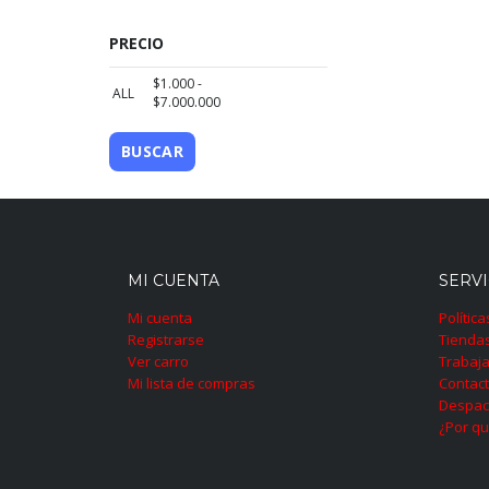
PRECIO
$
1.000
-
ALL
$
7.000.000
BUSCAR
MI CUENTA
SERVI
Mi cuenta
Polític
Registrarse
Tienda
Ver carro
Trabaja
Mi lista de compras
Contac
Despac
¿Por qu