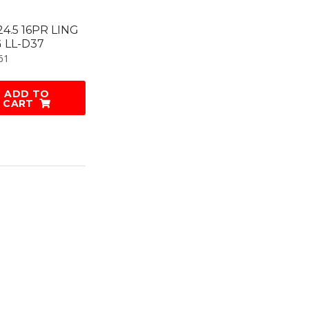
24.5 16PR LING
 LL-D37
61
ADD TO
CART