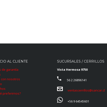
CIO AL CLIENTE
SUCURSALES / CERRILLOS
as de garantía
Vista Hermosa 9750
s
 con nosotros
56 2 26896141
to
hos
ventascerrillos@sancar.cl
é preferirnos?
+56 9 64545601