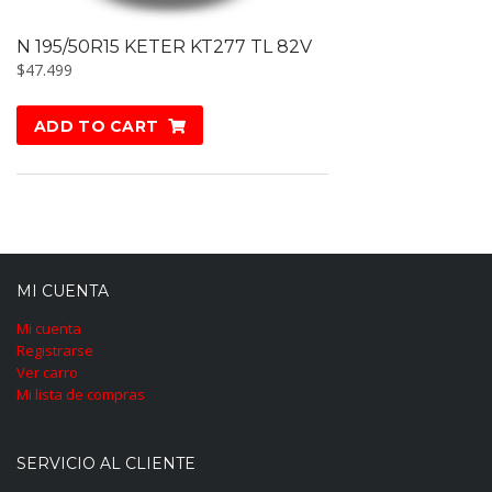
N 195/50R15 KETER KT277 TL 82V
$
47.499
ADD TO CART
MI CUENTA
Mi cuenta
Registrarse
Ver carro
Mi lista de compras
SERVICIO AL CLIENTE