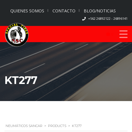
QUIENES SOMOS
CONTACTO
BLOG/NOTICIAS
+562 26892122 - 26896141
0
KT277
NEUMÁTICOS SANCAR
>
PRODUCTS
>
KT277