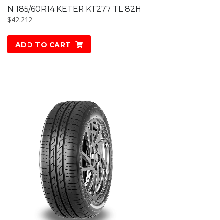
N 185/60R14 KETER KT277 TL 82H
$
42.212
ADD TO CART