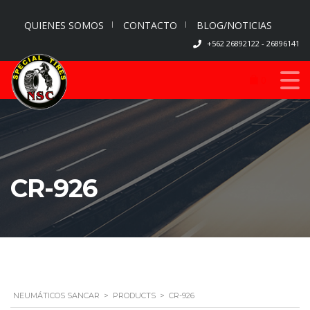
QUIENES SOMOS
CONTACTO
BLOG/NOTICIAS
+562 26892122 - 26896141
0
CR-926
NEUMÁTICOS SANCAR
>
PRODUCTS
>
CR-926