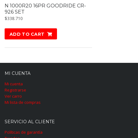
N 1000R20 16PR GOODRIDE CR-
926 SET
$
338.710
ADD TO CART
MI CUENTA
Mi cuenta
Registrarse
Ver carro
Mi lista de compras
SERVICIO AL CLIENTE
Políticas de garantía