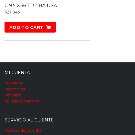
C 9.5 X36 TR218A USA
$
31.046
ADD TO CART
MI CUENTA
Mi cuenta
Registrarse
Ver carro
Mi lista de compras
SERVICIO AL CLIENTE
Políticas de garantía