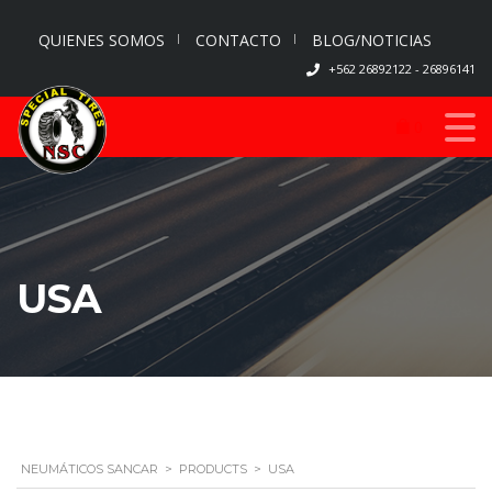
QUIENES SOMOS
CONTACTO
BLOG/NOTICIAS
+562 26892122 - 26896141
0
USA
NEUMÁTICOS SANCAR
>
PRODUCTS
>
USA