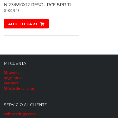
N 23/850X12 RESOURCE 8PR TL
$
100.948
ADD TO CART
MI CUENTA
Mi cuenta
Registrarse
Ver carro
Mi lista de compras
SERVICIO AL CLIENTE
Políticas de garantía