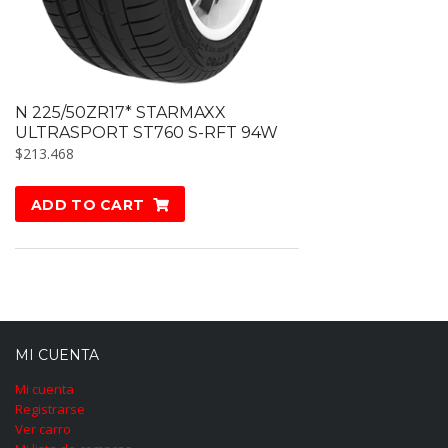
N 225/50ZR17* STARMAXX
ULTRASPORT ST760 S-RFT 94W
$
213.468
ADD TO CART
MI CUENTA
Mi cuenta
Registrarse
Ver carro