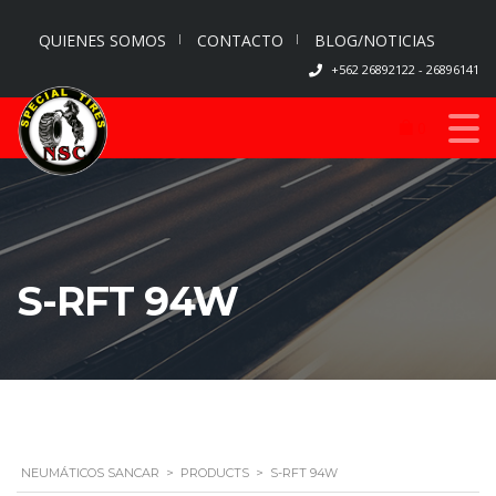
QUIENES SOMOS
CONTACTO
BLOG/NOTICIAS
+562 26892122 - 26896141
0
S-RFT 94W
NEUMÁTICOS SANCAR
>
PRODUCTS
>
S-RFT 94W