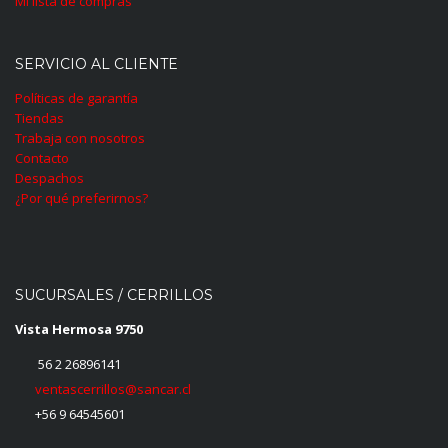
Mi lista de compras
SERVICIO AL CLIENTE
Políticas de garantía
Tiendas
Trabaja con nosotros
Contacto
Despachos
¿Por qué preferirnos?
SUCURSALES / CERRILLOS
Vista Hermosa 9750
56 2 26896141
ventascerrillos@sancar.cl
+56 9 64545601