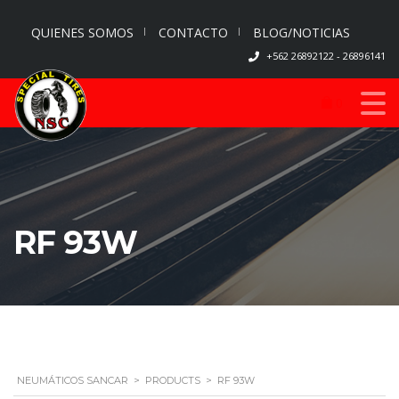
QUIENES SOMOS
CONTACTO
BLOG/NOTICIAS
+562 26892122 - 26896141
0
RF 93W
NEUMÁTICOS SANCAR
>
PRODUCTS
>
RF 93W