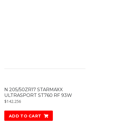
N 205/50ZR17 STARMAXX
ULTRASPORT ST760 RF 93W
$
142.256
ADD TO CART