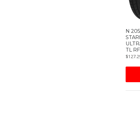
N 205
STAR
ULTR
TL R
$
127.2