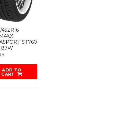
/45ZR16
MAXX
ASPORT ST760
F 87W
99
ADD TO
CART