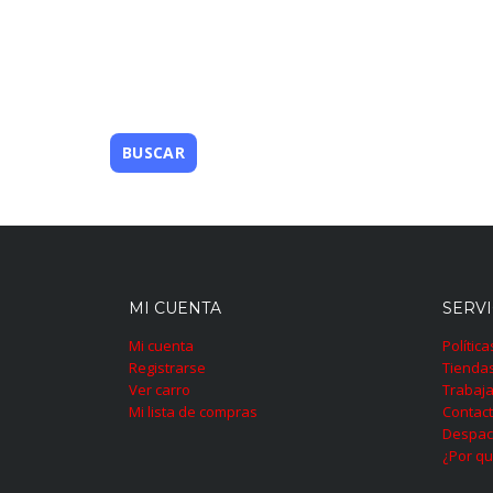
MI CUENTA
SERVI
Mi cuenta
Polític
Registrarse
Tienda
Ver carro
Trabaja
Mi lista de compras
Contac
Despac
¿Por qu