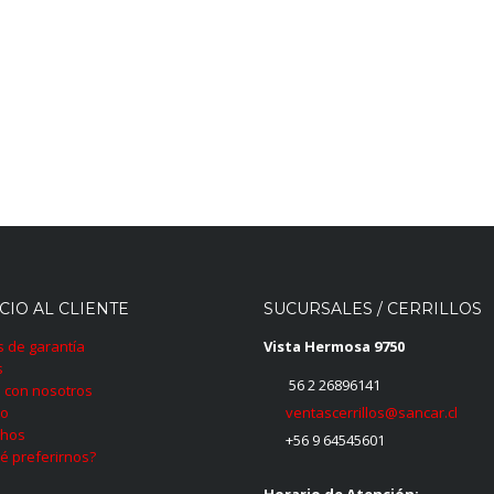
CIO AL CLIENTE
SUCURSALES / CERRILLOS
as de garantía
Vista Hermosa 9750
s
56 2 26896141
 con nosotros
ventascerrillos@sancar.cl
to
hos
+56 9 64545601
é preferirnos?