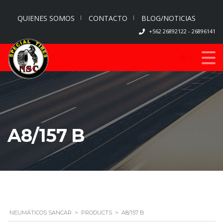
QUIENES SOMOS
CONTACTO
BLOG/NOTICIAS
+562 26892122 - 26896141
0
A8/157 B
NEUMÁTICOS SANCAR
>
PRODUCTS
>
A8/157 B