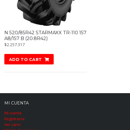
N 520/85R42 STARMAXX TR-110 157
A8/157 B (20.8R42)
$
2.257.317
ADD TO CART
MI CUENTA
Mi cuenta
Registrarse
Ver carro