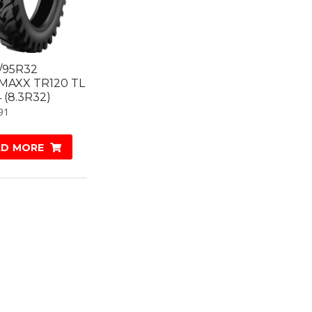
/95R32
MAXX TR120 TL
4 (8.3R32)
91
AD MORE