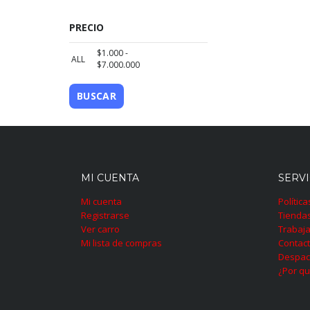
PRECIO
$
1.000
-
ALL
$
7.000.000
BUSCAR
MI CUENTA
SERVI
Mi cuenta
Polític
Registrarse
Tienda
Ver carro
Trabaja
Mi lista de compras
Contac
Despac
¿Por qu