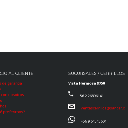
CIO AL CLIENTE
SUCURSALES / CERRILLOS
as de garantía
Vista Hermosa 9750
s
 con nosotros
56 2 26896141
to
hos
ventascerrillos@sancar.cl
é preferirnos?
+56 9 64545601