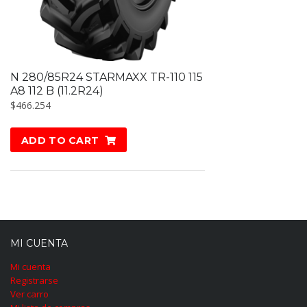
N 280/85R24 STARMAXX TR-110 115
A8 112 B (11.2R24)
$
466.254
ADD TO CART
MI CUENTA
Mi cuenta
Registrarse
Ver carro