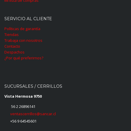
Mi lista de compras
SERVICIO AL CLIENTE
Políticas de garantía
Tiendas
Trabaja con nosotros
Contacto
Despachos
¿Por qué preferirnos?
SUCURSALES / CERRILLOS
Vista Hermosa 9750
56 2 26896141
ventascerrillos@sancar.cl
+56 9 64545601