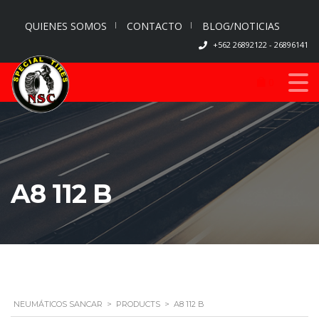
QUIENES SOMOS
CONTACTO
BLOG/NOTICIAS
+562 26892122 - 26896141
0
A8 112 B
NEUMÁTICOS SANCAR
>
PRODUCTS
>
A8 112 B