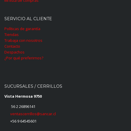
Mi lista de compras
SERVICIO AL CLIENTE
Políticas de garantía
Tiendas
Trabaja con nosotros
Contacto
Despachos
¿Por qué preferirnos?
SUCURSALES / CERRILLOS
Vista Hermosa 9750
56 2 26896141
ventascerrillos@sancar.cl
+56 9 64545601