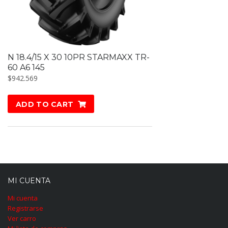
N 18.4/15 X 30 10PR STARMAXX TR-
60 A6 145
$
942.569
ADD TO CART
MI CUENTA
Mi cuenta
Registrarse
Ver carro