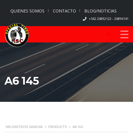
QUIENES SOMOS
CONTACTO
BLOG/NOTICIAS
+562 26892122 - 26896141
0
A6 145
NEUMÁTICOS SANCAR
>
PRODUCTS
>
A6 145