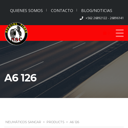
QUIENES SOMOS
CONTACTO
BLOG/NOTICIAS
+562 26892122 - 26896141
0
A6 126
NEUMÁTICOS SANCAR
>
PRODUCTS
>
A6 126