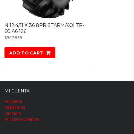
N 12.4/11 X 36 8PR STARMAXX TR-
60 A6 126
$
567.939
ADD TO CART
MI CUENTA
Mi cuenta
Registrarse
Ver carro
Mi lista de compras