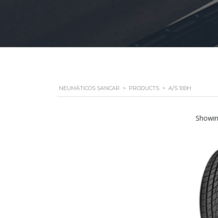
NEUMÁTICOS SANCAR
>
PRODUCTS
>
A/S 100H
Showing