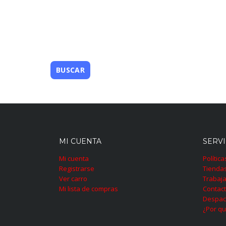
MI CUENTA
SERVI
Mi cuenta
Polític
Registrarse
Tienda
Ver carro
Trabaja
Mi lista de compras
Contac
Despac
¿Por qu