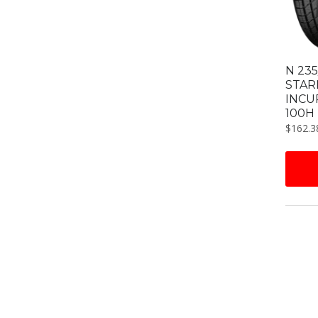
N 235
STAR
INCU
100H
$
162.3