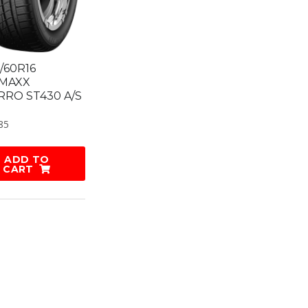
/60R16
MAXX
RRO ST430 A/S
85
ADD TO
CART