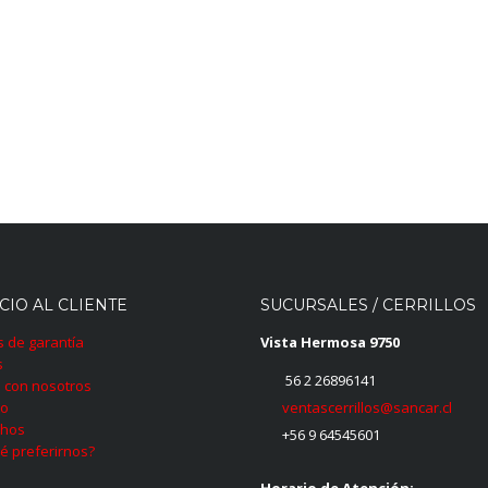
CIO AL CLIENTE
SUCURSALES / CERRILLOS
as de garantía
Vista Hermosa 9750
s
56 2 26896141
 con nosotros
ventascerrillos@sancar.cl
to
hos
+56 9 64545601
é preferirnos?