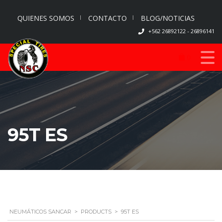
QUIENES SOMOS
CONTACTO
BLOG/NOTICIAS
+562 26892122 - 26896141
0
95T ES
NEUMÁTICOS SANCAR
>
PRODUCTS
>
95T ES