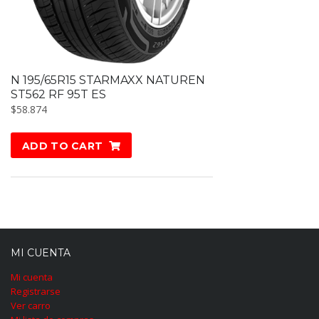
N 195/65R15 STARMAXX NATUREN
ST562 RF 95T ES
$
58.874
ADD TO CART
MI CUENTA
Mi cuenta
Registrarse
Ver carro