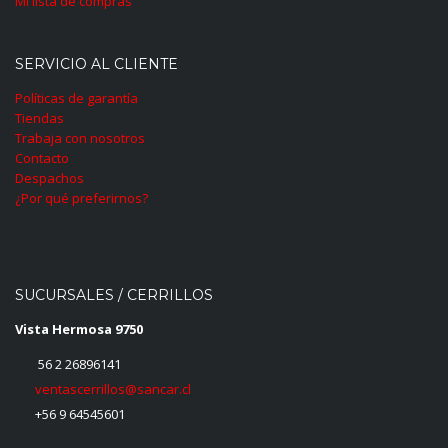
Mi lista de compras
SERVICIO AL CLIENTE
Políticas de garantía
Tiendas
Trabaja con nosotros
Contacto
Despachos
¿Por qué preferirnos?
SUCURSALES / CERRILLOS
Vista Hermosa 9750
56 2 26896141
ventascerrillos@sancar.cl
+56 9 64545601