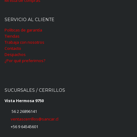
Mi lista de compras
SERVICIO AL CLIENTE
Políticas de garantía
Tiendas
Trabaja con nosotros
Contacto
Despachos
¿Por qué preferirnos?
SUCURSALES / CERRILLOS
Vista Hermosa 9750
56 2 26896141
ventascerrillos@sancar.cl
+56 9 64545601