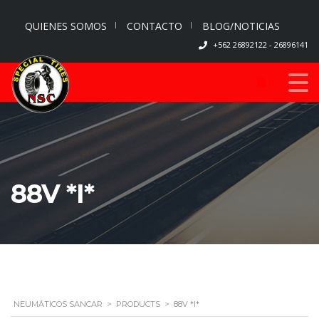
QUIENES SOMOS
CONTACTO
BLOG/NOTICIAS
+562 26892122 - 26896141
0
88V *I*
NEUMÁTICOS SANCAR
>
PRODUCTS
>
88V *I*