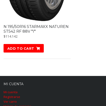
N 195/50R16 STARMAXX NATUREN
ST542 RF 88V *I*
$
114.142
ADD TO CART
MI CUENTA
Mi cuenta
Registrarse
Ver carro