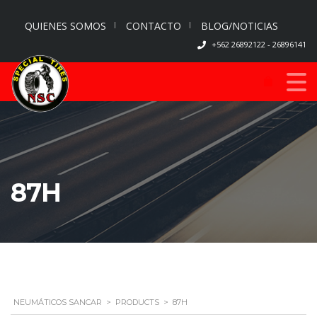
QUIENES SOMOS
CONTACTO
BLOG/NOTICIAS
+562 26892122 - 26896141
87H
NEUMÁTICOS SANCAR
>
PRODUCTS
>
87H