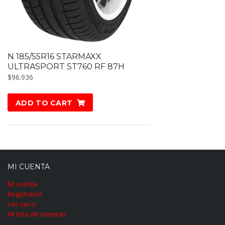
N 185/55R16 STARMAXX
ULTRASPORT ST760 RF 87H
$
96.936
ADD TO CART
MI CUENTA
Mi cuenta
Registrarse
Ver carro
Mi lista de compras