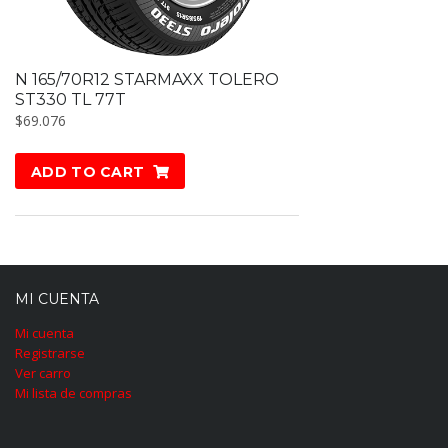
N 165/70R12 STARMAXX TOLERO
ST330 TL 77T
$
69.076
ADD TO CART
MI CUENTA
Mi cuenta
Registrarse
Ver carro
Mi lista de compras