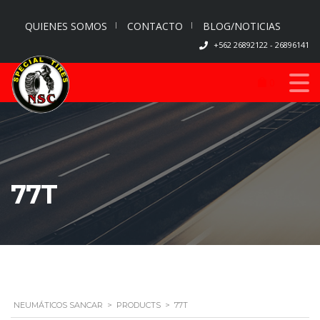
QUIENES SOMOS
CONTACTO
BLOG/NOTICIAS
+562 26892122 - 26896141
0
77T
NEUMÁTICOS SANCAR
>
PRODUCTS
>
77T