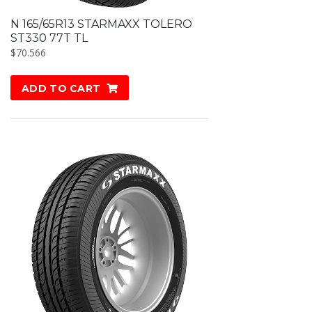
N 165/65R13 STARMAXX TOLERO
ST330 77T TL
$
70.566
ADD TO CART