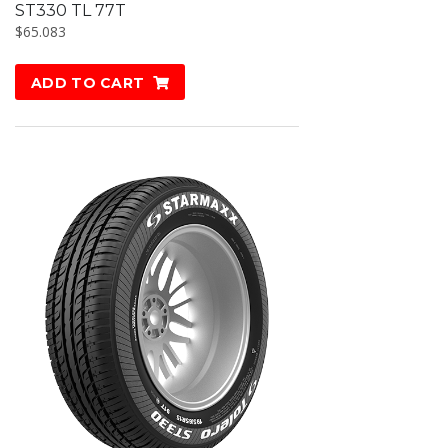
ST330 TL 77T
$
65.083
ADD TO CART