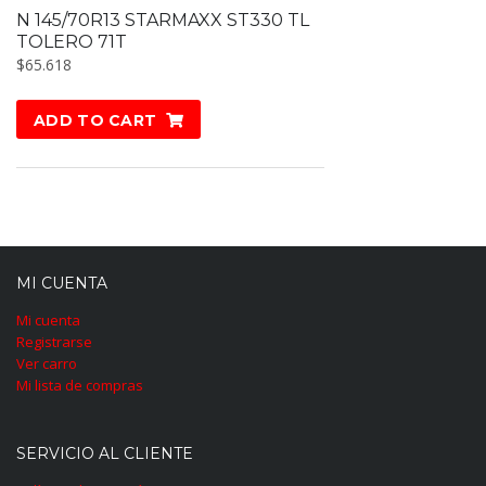
N 145/70R13 STARMAXX ST330 TL
TOLERO 71T
$
65.618
ADD TO CART
MI CUENTA
Mi cuenta
Registrarse
Ver carro
Mi lista de compras
SERVICIO AL CLIENTE