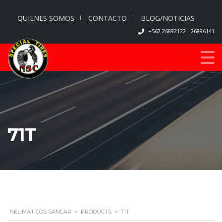
QUIENES SOMOS
CONTACTO
BLOG/NOTICIAS
+562 26892122 - 26896141
0
71T
NEUMÁTICOS SANCAR
>
PRODUCTS
>
71T