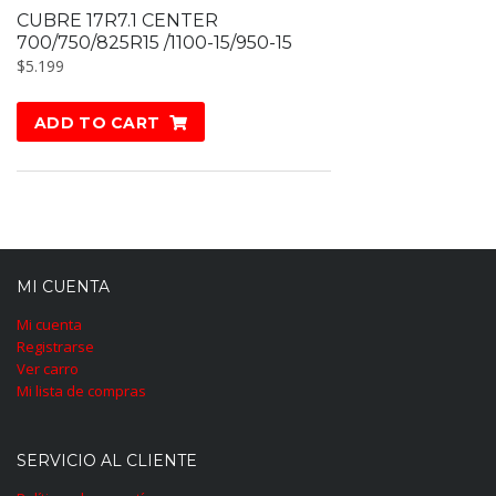
CUBRE 17R7.1 CENTER
700/750/825R15 /1100-15/950-15
$
5.199
ADD TO CART
MI CUENTA
Mi cuenta
Registrarse
Ver carro
Mi lista de compras
SERVICIO AL CLIENTE