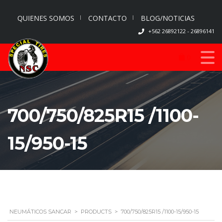
QUIENES SOMOS
CONTACTO
BLOG/NOTICIAS
+562 26892122 - 26896141
0
700/750/825R15 /1100-
15/950-15
NEUMÁTICOS SANCAR
>
PRODUCTS
>
700/750/825R15 /1100-15/950-15