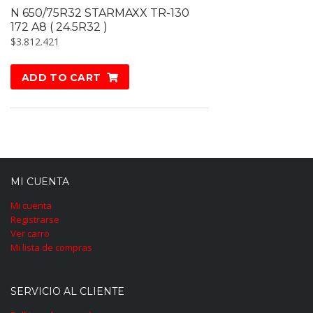
N 650/75R32 STARMAXX TR-130
172 A8 ( 24.5R32 )
$
3.812.421
ADD TO CART
MI CUENTA
Mi cuenta
Registrarse
Ver carro
Mi lista de compras
SERVICIO AL CLIENTE