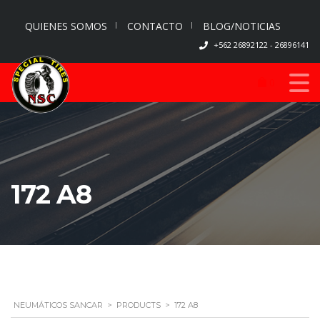
QUIENES SOMOS
CONTACTO
BLOG/NOTICIAS
+562 26892122 - 26896141
0
172 A8
NEUMÁTICOS SANCAR
>
PRODUCTS
>
172 A8