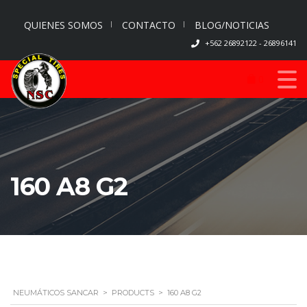
QUIENES SOMOS
CONTACTO
BLOG/NOTICIAS
+562 26892122 - 26896141
0
160 A8 G2
NEUMÁTICOS SANCAR
>
PRODUCTS
>
160 A8 G2