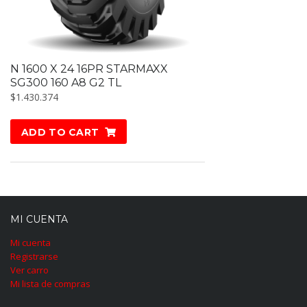
N 1600 X 24 16PR STARMAXX
SG300 160 A8 G2 TL
$
1.430.374
ADD TO CART
MI CUENTA
Mi cuenta
Registrarse
Ver carro
Mi lista de compras