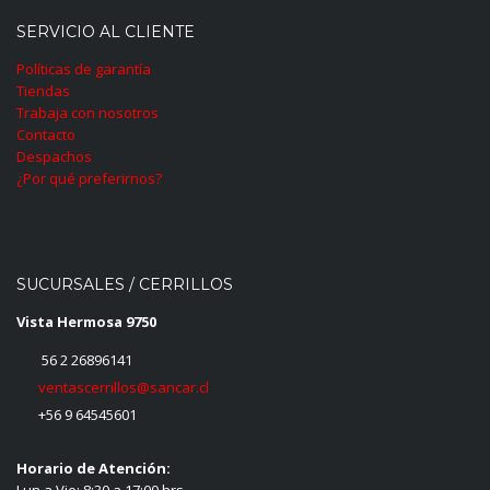
SERVICIO AL CLIENTE
Políticas de garantía
Tiendas
Trabaja con nosotros
Contacto
Despachos
¿Por qué preferirnos?
SUCURSALES / CERRILLOS
Vista Hermosa 9750
56 2 26896141
ventascerrillos@sancar.cl
+56 9 64545601
Horario de Atención:
Lun a Vie: 8:30 a 17:00 hrs.