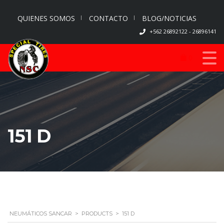
QUIENES SOMOS
CONTACTO
BLOG/NOTICIAS
+562 26892122 - 26896141
0
151 D
NEUMÁTICOS SANCAR
>
PRODUCTS
>
151 D