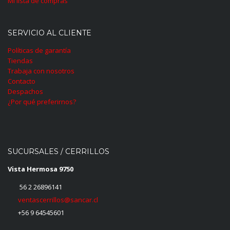
Mi lista de compras
SERVICIO AL CLIENTE
Políticas de garantía
Tiendas
Trabaja con nosotros
Contacto
Despachos
¿Por qué preferirnos?
SUCURSALES / CERRILLOS
Vista Hermosa 9750
56 2 26896141
ventascerrillos@sancar.cl
+56 9 64545601