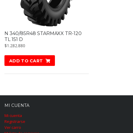
N 340/85R48 STARMAXX TR-120
TL 151 D
$
1.282.880
ADD TO CART
MI CUENTA
Mi cuenta
Registrarse
Ver carro