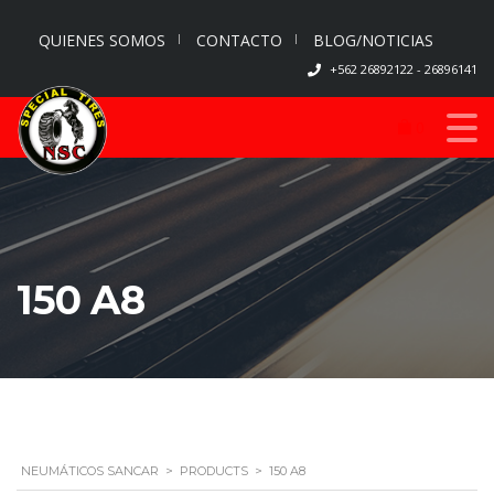
QUIENES SOMOS
CONTACTO
BLOG/NOTICIAS
+562 26892122 - 26896141
0
150 A8
NEUMÁTICOS SANCAR
>
PRODUCTS
>
150 A8