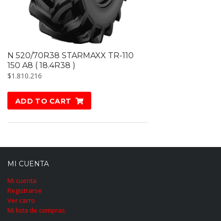
N 520/70R38 STARMAXX TR-110
150 A8 ( 18.4R38 )
$
1.810.216
ADD TO CART
MI CUENTA
Mi cuenta
Registrarse
Ver carro
Mi lista de compras