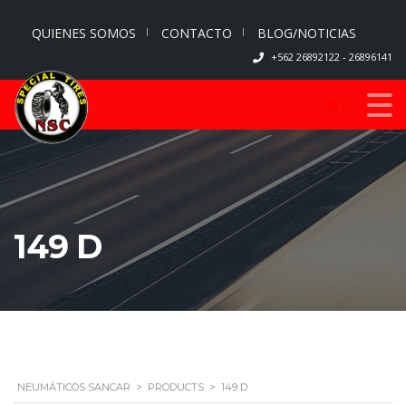
QUIENES SOMOS
CONTACTO
BLOG/NOTICIAS
+562 26892122 - 26896141
0
149 D
NEUMÁTICOS SANCAR
>
PRODUCTS
>
149 D