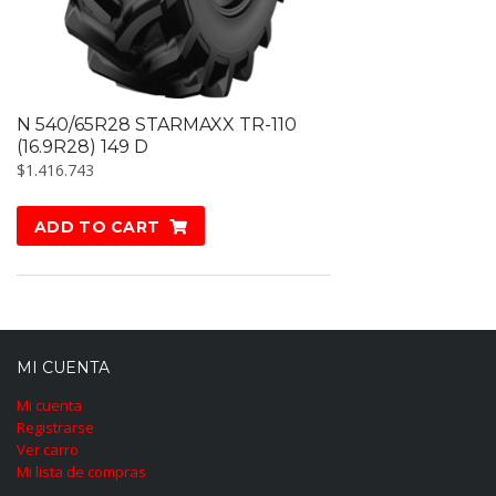
N 540/65R28 STARMAXX TR-110
(16.9R28) 149 D
$
1.416.743
ADD TO CART
MI CUENTA
Mi cuenta
Registrarse
Ver carro
Mi lista de compras