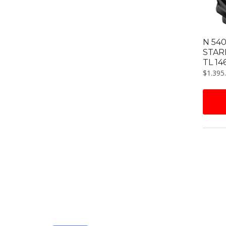
N 54
STAR
TL 14
$
1.395