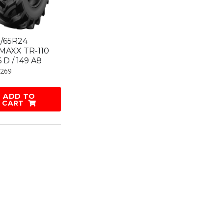
0/65R24
MAXX TR-110
6 D / 149 A8
.269
ADD TO
CART