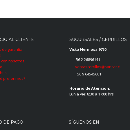
CIO AL CLIENTE
SUCURSALES / CERRILLOS
as de garantía
Vista Hermosa 9750
s
56 2 26896141
 con nosotros
ventascerrillos@sancar.cl
to
hos
+56 9 64545601
é preferirnos?
Horario de Atención:
Lun a Vie: 8:30 a 17:00 hrs.
O DE PAGO
SÍGUENOS EN