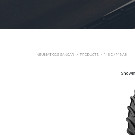
NEUMÁTICOS SANCAR
>
PRODUCTS
>
146 D / 149 A8
Showing