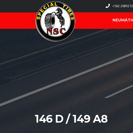
+562 2689212
NEUMÁTI
146 D / 149 A8