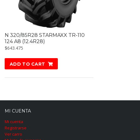
N 320/85R28 STARMAXX TR-110
124 A8 (12.4R28)
$
643.475
ADD TO CART
MI CUENTA
Mi cuenta
Registrarse
Ver carro