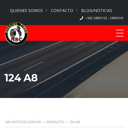
QUIENES SOMOS
CONTACTO
BLOG/NOTICIAS
+562 26892122 - 26896141
0
124 A8
NEUMÁTICOS SANCAR
>
PRODUCTS
>
124 A8