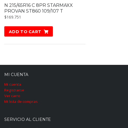
N 215/65R16 C 8PR STARMAXX
PROVAN ST860 109/107 T
$
169.751
ADD TO CART
MI CUENTA
Mi cuenta
Registrarse
Ver carro
Mi lista de compras
SERVICIO AL CLIENTE