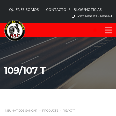
QUIENES SOMOS
CONTACTO
BLOG/NOTICIAS
+562 26892122 - 26896141
0
109/107 T
NEUMÁTICOS SANCAR
>
PRODUCTS
>
109/107 T