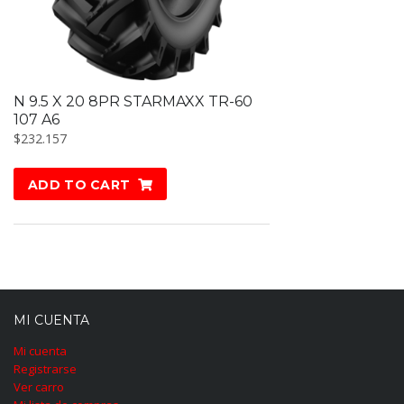
N 9.5 X 20 8PR STARMAXX TR-60
107 A6
$
232.157
ADD TO CART
MI CUENTA
Mi cuenta
Registrarse
Ver carro