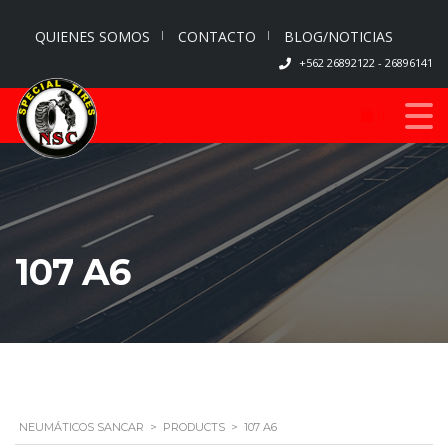
QUIENES SOMOS
CONTACTO
BLOG/NOTICIAS
+562 26892122 - 26896141
0
107 A6
NEUMÁTICOS SANCAR
>
PRODUCTS
>
107 A6