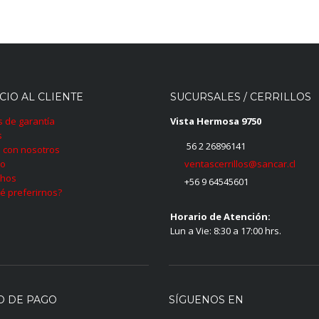
CIO AL CLIENTE
SUCURSALES / CERRILLOS
as de garantía
Vista Hermosa 9750
s
56 2 26896141
 con nosotros
ventascerrillos@sancar.cl
to
hos
+56 9 64545601
é preferirnos?
Horario de Atención:
Lun a Vie: 8:30 a 17:00 hrs.
O DE PAGO
SÍGUENOS EN