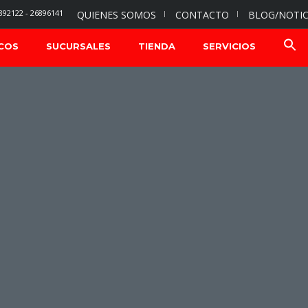
892122 - 26896141
QUIENES SOMOS
CONTACTO
BLOG/NOTIC
COS
SUCURSALES
TIENDA
SERVICIOS