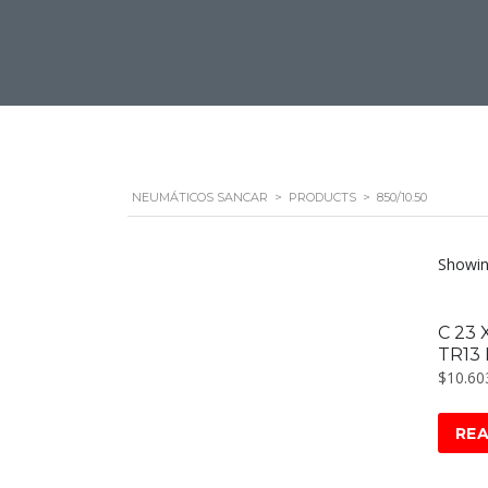
NEUMÁTICOS SANCAR
>
PRODUCTS
>
850/10.50
Showing
C 23 
TR13
$
10.60
RE