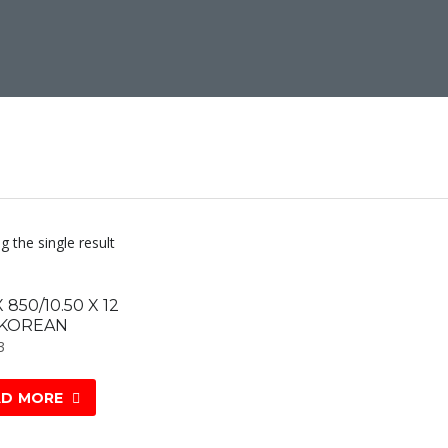
 the single result
X 850/10.50 X 12
 KOREAN
3
AD MORE