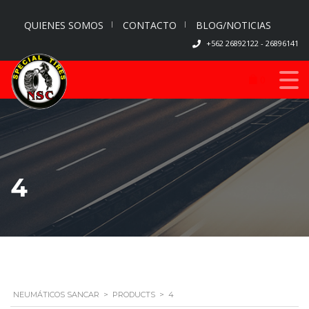
QUIENES SOMOS
CONTACTO
BLOG/NOTICIAS
+562 26892122 - 26896141
0
4
NEUMÁTICOS SANCAR
>
PRODUCTS
>
4