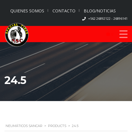
QUIENES SOMOS
CONTACTO
BLOG/NOTICIAS
+562 26892122 - 26896141
0
24.5
NEUMÁTICOS SANCAR
>
PRODUCTS
>
24.5