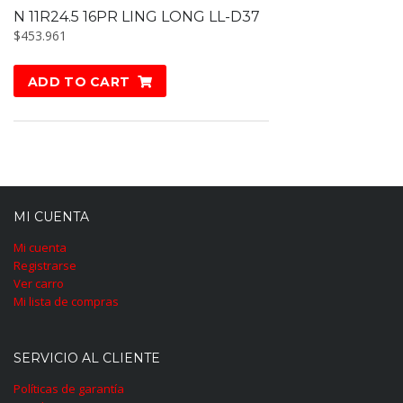
N 11R24.5 16PR LING LONG LL-D37
$
453.961
ADD TO CART
MI CUENTA
Mi cuenta
Registrarse
Ver carro
Mi lista de compras
SERVICIO AL CLIENTE
Políticas de garantía