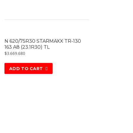
N 620/75R30 STARMAXX TR-130
163 A8 (23.1R30) TL
$
3.669.680
ADD TO CART