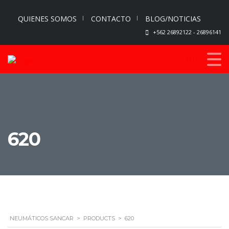
QUIENES SOMOS
CONTACTO
BLOG/NOTICIAS
+562 26892122 - 26896141
0
620
NEUMÁTICOS SANCAR
>
PRODUCTS
>
620