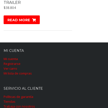
TRAILER
$
38.804
READ MORE
MI CUENTA
Mi cuenta
Registrarse
Ver carro
Mi lista de compras
SERVICIO AL CLIENTE
Políticas de garantía
Tiendas
Trabaja con nosotros