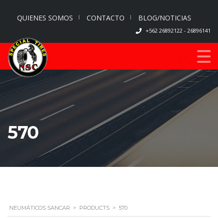
QUIENES SOMOS
CONTACTO
BLOG/NOTICIAS
+562 26892122 - 26896141
0
570
NEUMÁTICOS SANCAR
>
PRODUCTS
>
570