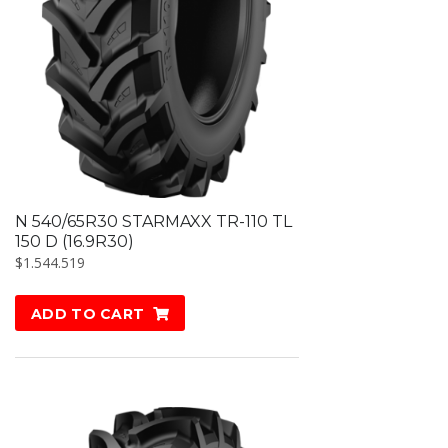
N 540/65R30 STARMAXX TR-110 TL
150 D (16.9R30)
$
1.544.519
ADD TO CART