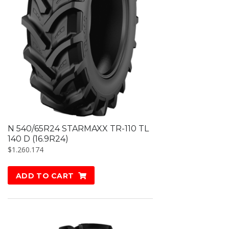
N 540/65R24 STARMAXX TR-110 TL
140 D (16.9R24)
$
1.260.174
ADD TO CART