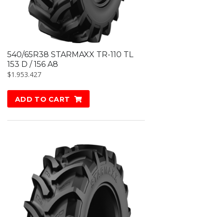
540/65R38 STARMAXX TR-110 TL
153 D / 156 A8
$
1.953.427
ADD TO CART