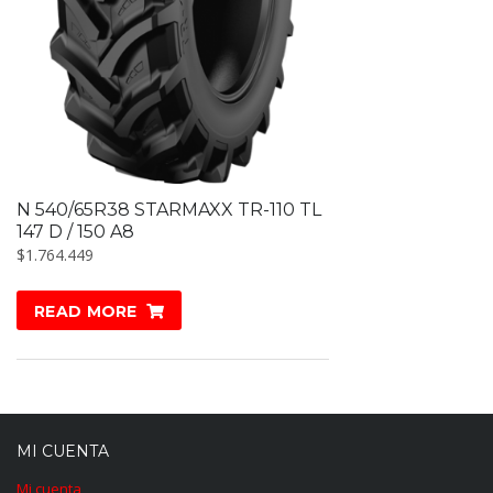
N 540/65R38 STARMAXX TR-110 TL
147 D / 150 A8
$
1.764.449
READ MORE
MI CUENTA
Mi cuenta