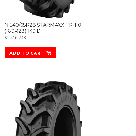
N 540/65R28 STARMAXX TR-110
(16.9R28) 149 D
$
1.416.743
ADD TO CART